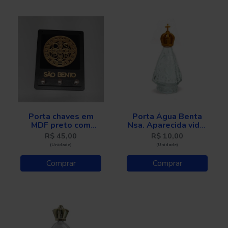
Porta chaves em
Porta Água Benta
MDF preto com
Nsa. Aparecida vidro
Medalha de São
- 30 ml
R$ 45,00
R$ 10,00
Bento
(Unidade)
(Unidade)
Comprar
Comprar