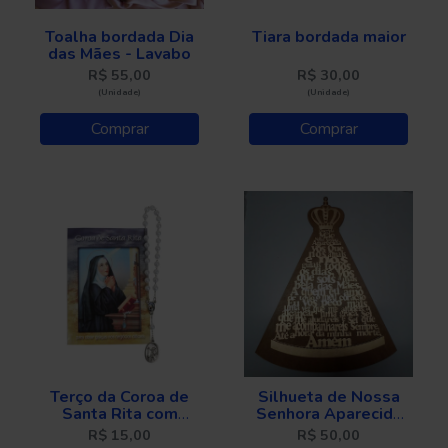
Toalha bordada Dia
Tiara bordada maior
das Mães - Lavabo
R$ 30,00
R$ 55,00
(Unidade)
(Unidade)
Comprar
Comprar
Terço da Coroa de
Silhueta de Nossa
Santa Rita com
Senhora Aparecida
folheto
em MDF com oração
R$ 15,00
R$ 50,00