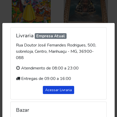
Revista de
Quadro de Nossa
Livraria
Empresa Atual
atividades e
Senhora Aparecida
desenhos para
40x50
R$ 5,00
R$ 95,00
Rua Doutor José Fernandes Rodrigues, 500,
colorir
(Unidade)
(Unidade)
sobreloja, Centro, Manhuaçu - MG, 36900-
088
Comprar
Comprar
Atendimento de 08:00 a 23:00
Entregas de 09:00 a 16:00
Acessar Livraria
Bazar