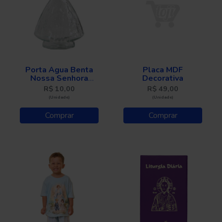
Porta Água Benta
Placa MDF
Nossa Senhora
Decorativa
Aparecida
R$ 10,00
R$ 49,00
(Unidade)
(Unidade)
Comprar
Comprar