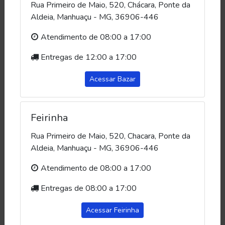
Rua Primeiro de Maio, 520, Chácara, Ponte da
Aldeia, Manhuaçu - MG, 36906-446
Presépio italiano
Porta-Chaves de
em gesso Marfim
Santa Rita de Cássia
Atendimento de 08:00 a 17:00
25cm - 13 peças
em MDF - Resinado
R$ 880,00
R$ 30,00
(Unidade)
(Unidade)
Entregas de 12:00 a 17:00
Comprar
Comprar
Acessar Bazar
Feirinha
Rua Primeiro de Maio, 520, Chacara, Ponte da
Aldeia, Manhuaçu - MG, 36906-446
Atendimento de 08:00 a 17:00
Entregas de 08:00 a 17:00
Porta-Chaves da
Porta Vela Vidro
Acessar Feirinha
Sagrada Família de
Mármore Liso
Nazaré em MDF -
Detalhe Prata - 18
R$ 30,00
R$ 55,00